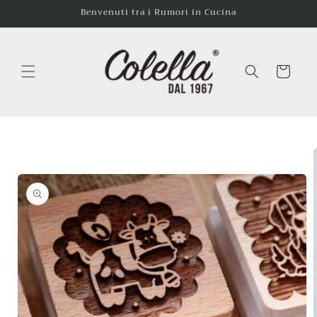
Vai
Benvenuti tra i Rumori in Cucina
direttamente
ai contenuti
Carrello
Passa alle
informazioni
sul
prodotto